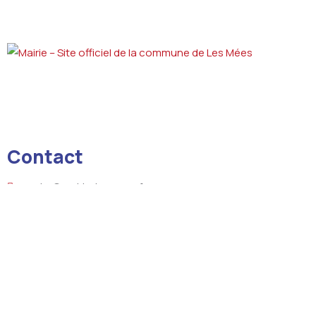
Contact
courrier@mairie-lesmees.fr
+33 4 92 34 03 01
8 boulevard de la République 04190 LES MEES
Liens utiles
Les actualités