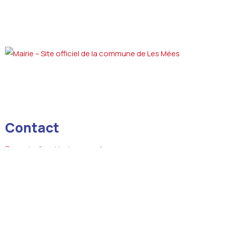
Contact
courrier@mairie-lesmees.fr
+33 4 92 34 03 01
8 boulevard de la République 04190 LES MEES
Liens utiles