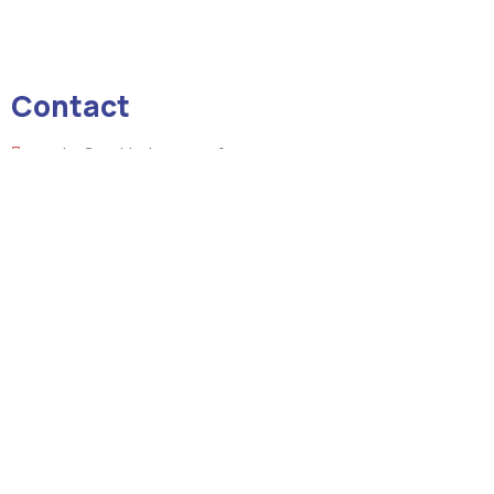
Contact
courrier@mairie-lesmees.fr
+33 4 92 34 03 01
8 boulevard de la République 04190 LES MEES
Liens utiles
Les actualités
L’agenda
Actes d’état civil
Offres d’emploi
Equipements publics