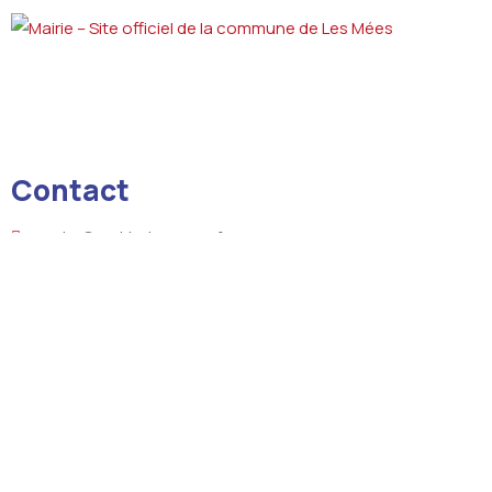
Contact
courrier@mairie-lesmees.fr
+33 4 92 34 03 01
8 boulevard de la République 04190 LES MEES
Liens utiles
Les actualités
L’agenda
Actes d’état civil