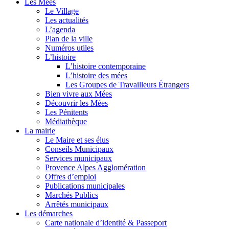
Les Mées
Le Village
Les actualités
L’agenda
Plan de la ville
Numéros utiles
L’histoire
L’histoire contemporaine
L’histoire des mées
Les Groupes de Travailleurs Étrangers
Bien vivre aux Mées
Découvrir les Mées
Les Pénitents
Médiathèque
La mairie
Le Maire et ses élus
Conseils Municipaux
Services municipaux
Provence Alpes Agglomération
Offres d’emploi
Publications municipales
Marchés Publics
Arrêtés municipaux
Les démarches
Carte nationale d’identité & Passeport